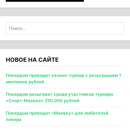
НОВОЕ НА САЙТЕ
Покердом проводит казино-турнир с розыгрышем 1
миллиона рублей
Покердом разыграет среди участников турнира
«Спорт-Маевка» 250,000 рублей
Покердом проводит «Маевку» для любителей
покера