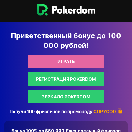
Приветственный бонус до 100
000 рублей!
ИГРАТЬ
РЕГИСТРАЦИЯ POKERDOM
ЗЕРКАЛО POKERDOM
Получи 100 фриспинов по промокоду
COPYCOD
Бонус 100% до $50,000. Еженедельный фриролл