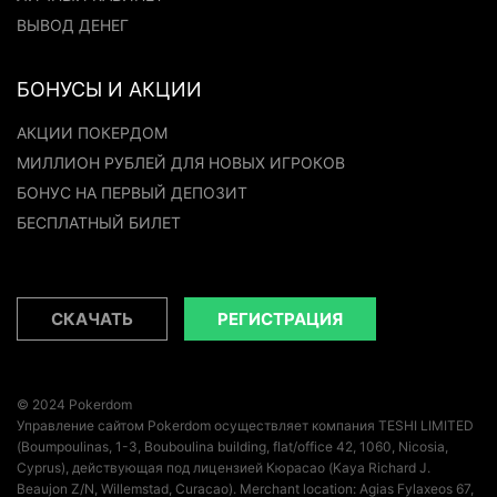
ВЫВОД ДЕНЕГ
БОНУСЫ И АКЦИИ
АКЦИИ ПОКЕРДОМ
МИЛЛИОН РУБЛЕЙ ДЛЯ НОВЫХ ИГРОКОВ
БОНУС НА ПЕРВЫЙ ДЕПОЗИТ
БЕСПЛАТНЫЙ БИЛЕТ
СКАЧАТЬ
РЕГИСТРАЦИЯ
© 2024 Pokerdom
Управление сайтом Pokerdom осуществляет компания TESHI LIMITED
(Boumpoulinas, 1-3, Bouboulina building, flat/office 42, 1060, Nicosia,
Cyprus), действующая под лицензией Кюрасао (Kaya Richard J.
Beaujon Z/N, Willemstad, Curacao). Merchant location: Agias Fylaxeos 67,